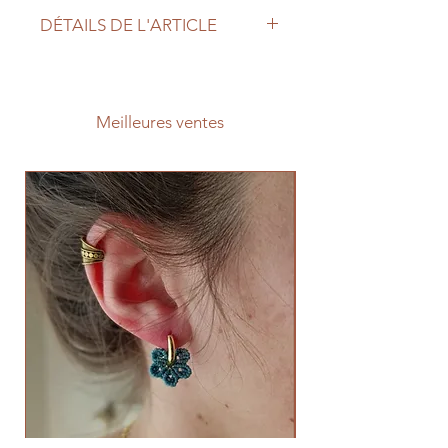
DÉTAILS DE L'ARTICLE
Dimensions
Matériaux
Environ
Coton 100%
Meilleures ventes
8.5cm de
recyclé OEKO
hauteur
TEX
Environ 7cm
de diamètre